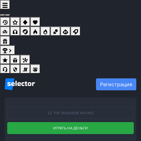
Войти
Регистрация
ZZ TOP ROADSIDE RICHES
ИГРАТЬ НА ДЕНЬГИ