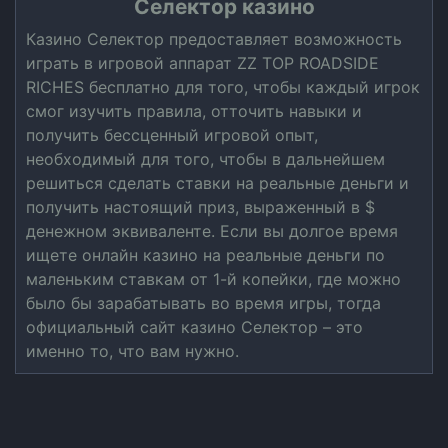
Селектор казино
Казино Селектор предоставляет возможность
играть в игровой аппарат ZZ TOP ROADSIDE
RICHES бесплатно для того, чтобы каждый игрок
смог изучить правила, отточить навыки и
получить бессценный игровой опыт,
необходимый для того, чтобы в дальнейшем
решиться сделать ставки на реальные деньги и
получить настоящий приз, выраженный в $
денежном эквиваленте. Если вы долгое время
ищете онлайн казино на реальные деньги по
маленьким ставкам от 1-й копейки, где можно
было бы зарабатывать во время игры, тогда
официальный сайт казино Селектор – это
именно то, что вам нужно.