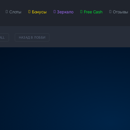
Слоты
Бонусы
Зеркало
Free Cash
Отзывы
ALL
НАЗАД В ЛОББИ