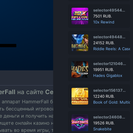
selector49544876
7501 RUB.
10x Rewind
selector49448181
24152 RUB.
Riddle Reels: A Case
selector12104606
19951 RUB.
Hades Gigablox
selector15613782
rFall
на сайте
Селектор казино
12240 RUB.
аппарат HammerFall бесплатно для того, чтобы
Book of Gold: Multic
ить бессценный игровой опыт, необходимый для
е деньги и получить настоящий приз,
selector24608339
ищете онлайн казино на реальные деньги по
19526 RUB.
Snakebite
ывать во время игры, тогда официальный сайт