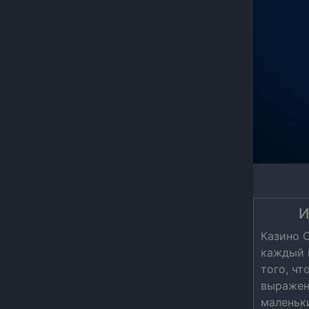
И
Казино С
каждый 
того, чт
выражен
маленьки